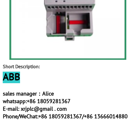
Short Description:
ABB
sales manager：Alice
whatsapp:+86 18059281367
E-mail:
xrjplc@gmail . com
Phone/WeChat:+86 18059281367/+86 13666014880