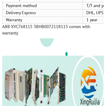
Payment method
T/T and pa
Delivery Express
DHL, UPS,
Warranty
1 year
ABB XVC768115 3BHB007211R115 comes with
warranty