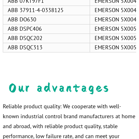
ABB 07KT97F1
EMERSON 5X004
ABB 37911-4-0338125
EMERSON 5X004
ABB DO630
EMERSON 5X004
ABB DSPC406
EMERSON 5X005
ABB DSQC202
EMERSON 5X005
ABB DSQC313
EMERSON 5X005
Reliable product quality: We cooperate with well-
known industrial control brand manufacturers at home
and abroad, with reliable product quality, stable
performance, low failure rate, and can meet your