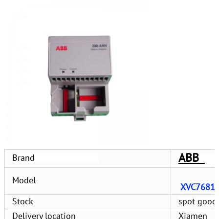
ABB
Brand
Model
XVC7681
Stock
spot good
Delivery location
Xiamen